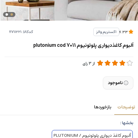
کدکالا:
اکستریم والز
4.33
آلبوم کاغذدیواری پلوتونیوم plutonium cod 7011
از
3
رای
ناموجود
توضیحات
بازخوردها
بخشها :
آلبوم کاغذ دیواری پلوتونیوم / PLUTONIUM