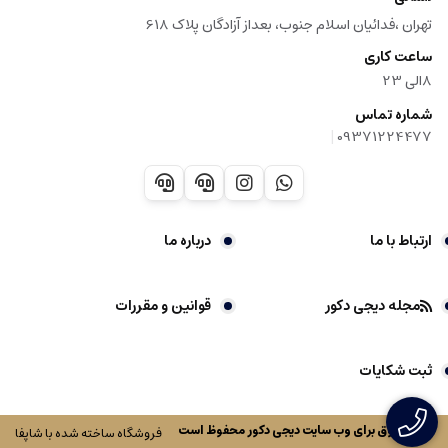
تهران ،فدائیان اسلام جنوب، بعداز آزادگان پلاک 618
ساعت کاری
8الی 23
شماره تماس
|
09371224477
ارتباط با ما
درباره ما
مجله دیجی دکور
قوانین و مقررات
ثبت شکایات
کلیه حقوق برای وب سایت
دیجی دکور
محفوظ است
فروشگاه ساخته شده با شاپفا