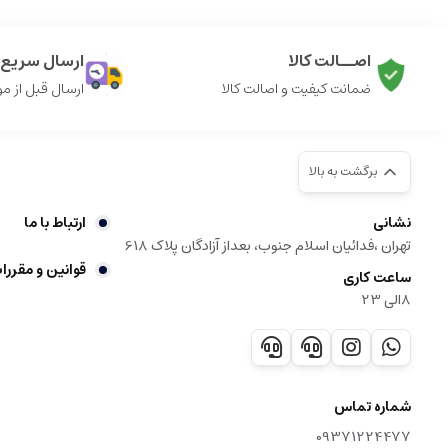
اصــالت کالا
ارسال سریع ک
ضمانت کیفیت و اصالت کالا
ارسال قبل از م
برگشت به بالا
نشانی
ارتباط با ما
تهران ،فدائیان اسلام جنوب، بعداز آزادگان پلاک 618
قوانین و مقررا
ساعت کاری
8الی 23
شماره تماس
09371224477