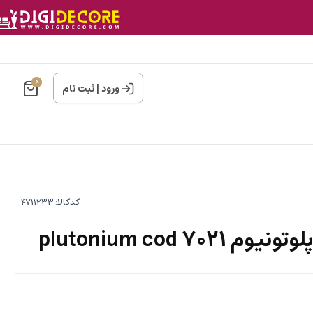
0
ورود
|
ثبت نام
کدکالا:
plutonium cod 70