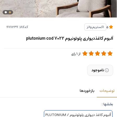
کدکالا:
اکستریم والز
5
آلبوم کاغذدیواری پلوتونیوم plutonium cod 7022
از
1
رای
ناموجود
توضیحات
بازخوردها
بخشها :
آلبوم کاغذ دیواری پلوتونیوم / PLUTONIUM