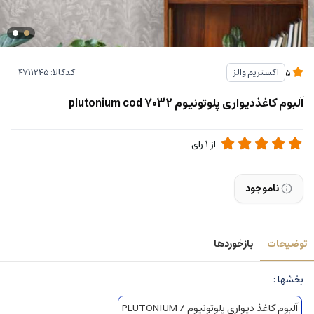
کدکالا:
اکستریم والز
5
آلبوم کاغذدیواری پلوتونیوم plutonium cod 7032
از
1
رای
ناموجود
توضیحات
بازخوردها
بخشها :
آلبوم کاغذ دیواری پلوتونیوم / PLUTONIUM