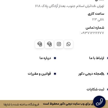
تهران ،فدائیان اسلام جنوب، بعداز آزادگان پلاک 618
ساعت کاری
8الی 23
شماره تماس
|
09371224477
ارتباط با ما
درباره ما
مجله دیجی دکور
قوانین و مقررات
ثبت شکایات
کلیه حقوق برای وب سایت
دیجی دکور
محفوظ است
فروشگاه ساخته شده با شاپفا