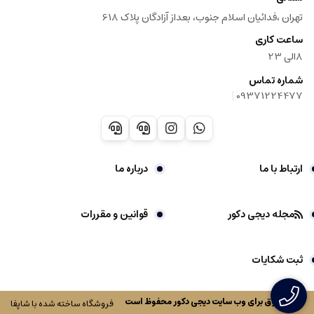
تهران ،فدائیان اسلام جنوب، بعداز آزادگان پلاک 618
ساعت کاری
8الی 23
شماره تماس
|
09371224477
ارتباط با ما
درباره ما
مجله دیجی دکور
قوانین و مقررات
ثبت شکایات
کلیه حقوق برای وب سایت
دیجی دکور
محفوظ است
فروشگاه ساخته شده با شاپفا