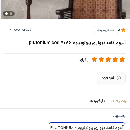
کدکالا:
اکستریم والز
5
آلبوم کاغذدیواری پلوتونیوم plutonium cod 7086
از
1
رای
ناموجود
توضیحات
بازخوردها
بخشها :
آلبوم کاغذ دیواری پلوتونیوم / PLUTONIUM