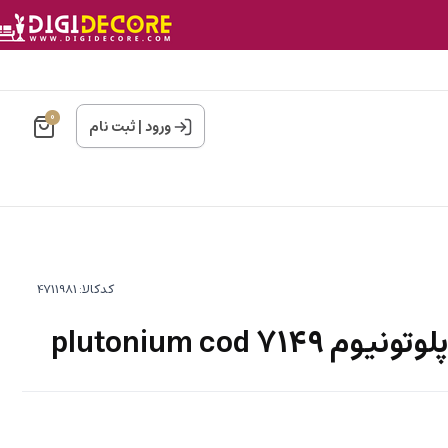
0
ورود
|
ثبت نام
کدکالا:
plutonium cod 71