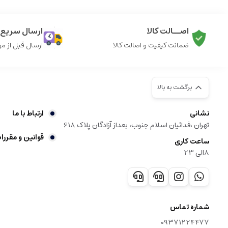
اصــالت کالا
ارسال سریع ک
ضمانت کیفیت و اصالت کالا
ارسال قبل از م
برگشت به بالا
نشانی
ارتباط با ما
تهران ،فدائیان اسلام جنوب، بعداز آزادگان پلاک 618
قوانین و مقررا
ساعت کاری
8الی 23
شماره تماس
09371224477