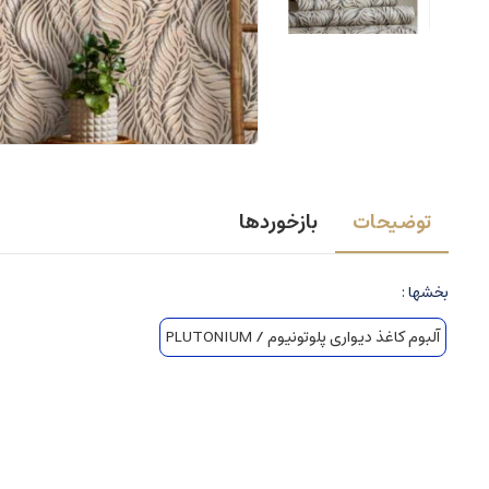
توضیحات
بازخوردها
بخشها :
آلبوم کاغذ دیواری پلوتونیوم / PLUTONIUM