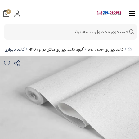
0
جستجوی محصول، دسته، برند...
کاغذ دیواری هاش دو او H2O طرح سا
کاغذدیواری wallpaper
آلبوم کاغذ دیواری هاش دو او/ H2O