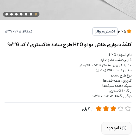
کدکالا:
اکستریم والز
3.25
کاغذ دیواری هاش دو او H2O طرح ساده خاکستری / کد 903G
نام آلبوم : H2O
قابلیت شستشو : دارد
اندازه هر رول : ۱۰ متر × ۵۳ سانتیمتر
جنس کاغذ : PVC (وینیل)
نوع طرح : ساده
کاربری : همه فضاها
سبک : همه سبک‌ها
رنگ : خاکستری
دیگر رنگ‌ها : 903C / 903W
از
4
رای
ناموجود