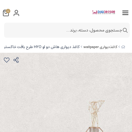
0
جستجوی محصول، دسته، برند...
کاغذ دیواری هاش دو او H2O طرح بافت خاکستری / کد 906G
کاغذدیواری wallpaper