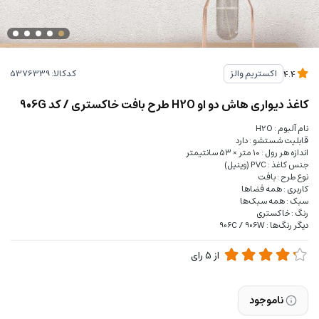
کدکالا:
اکستریم والز
4.4
کاغذ دیواری هاش دو او H2O طرح بافت خاکستری / کد 906G
نام آلبوم : H2O
قابلیت شستشو : دارد
اندازه هر رول : ۱۰ متر × ۵۳ سانتیمتر
جنس کاغذ : PVC (وینیل)
نوع طرح : بافت
کاربری : همه فضاها
سبک : همه سبک‌ها
رنگ : خاکستری
دیگر رنگ‌ها : 906C / 906W
از
5
رای
ناموجود