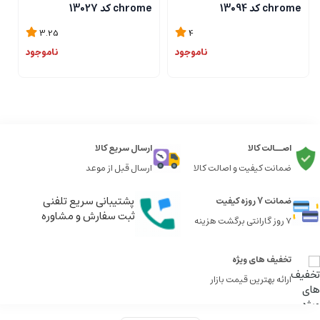
chrome کد 13094
chrome کد 13027
me
3.25
4
ناموجود
ناموجود
اصــالت کالا
ارسال سریع کالا
ضمانت کیفیت و اصالت کالا
ارسال قبل از موعد
پشتیبانی سریع تلفنی
ضمانت 7 روزه کیفیت
ثبت سفارش و مشاوره
7 روز گارانتی برگشت هزینه
تخفیف های ویژه
ارائه بهترین قیمت بازار