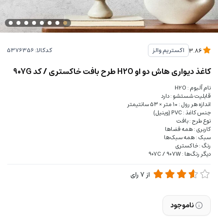
کدکالا:
اکستریم والز
3.86
کاغذ دیواری هاش دو او H2O طرح بافت خاکستری / کد 907G
نام آلبوم : H2O
قابلیت شستشو : دارد
اندازه هر رول : ۱۰ متر × ۵۳ سانتیمتر
جنس کاغذ : PVC (وینیل)
نوع طرح : بافت
کاربری : همه فضاها
سبک : همه سبک‌ها
رنگ : خاکستری
دیگر رنگ‌ها : 907C / 907W
از
7
رای
ناموجود