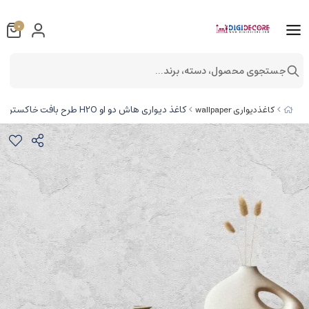
0
جستجوی محصول، دسته، برند...
کاغذ دیواری هاش دو او H2O طرح بافت خاکستری / کد 907G
کاغذدیواری wallpaper