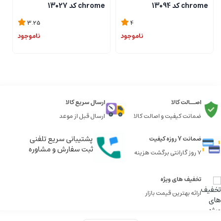
chrome کد 13094
chrome کد 13027
me
3.25
4
ناموجود
ناموجود
اصــالت کالا
ارسال سریع کالا
ضمانت کیفیت و اصالت کالا
ارسال قبل از موعد
پشتیبانی سریع تلفنی
ضمانت 7 روزه کیفیت
ثبت سفارش و مشاوره
7 روز گارانتی برگشت هزینه
تخفیف های ویژه
ارائه بهترین قیمت بازار