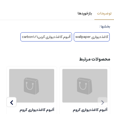
توضیحات
بازخوردها
بخشها :
کاغذدیواری wallpaper
آلبوم کاغذدیواری کربن1/carbon1
محصولات مرتبط
آلبوم کاغذدیواری کروم
آلبوم کاغذدیواری کروم
آ