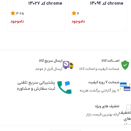
chrome کد 13094
chrome کد 13027
me
3.25
4
ناموجود
ناموجود
اصــالت کالا
ارسال سریع کالا
ضمانت کیفیت و اصالت کالا
ارسال قبل از موعد
پشتیبانی سریع تلفنی
ضمانت 7 روزه کیفیت
ثبت سفارش و مشاوره
7 روز گارانتی برگشت هزینه
تخفیف های ویژه
ارائه بهترین قیمت بازار