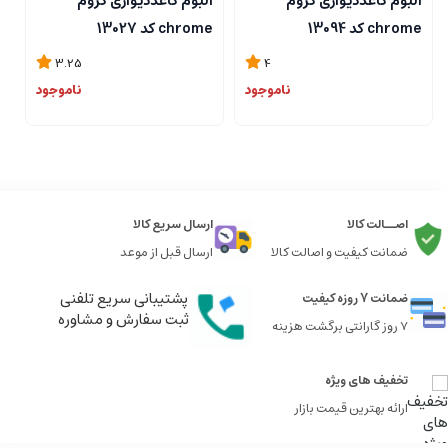
آلبوم کاغذدیواری کروم
آلبوم کاغذدیواری کروم
آ
chrome کد 13094
chrome کد 13027
me
3.25
4
ناموجود
ناموجود
اصــالت کالا
ارسال سریع کالا
ضمانت کیفیت و اصالت کالا
ارسال قبل از موعد
پشتیبانی سریع تلفنی
ضمانت 7 روزه کیفیت
ثبت سفارش و مشاوره
7 روز گارانتی برگشت هزینه
تخفیف های ویژه
ارائه بهترین قیمت بازار