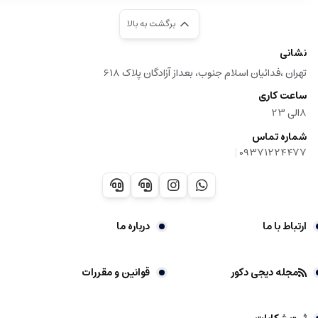
برگشت به بالا
نشانی
تهران ،فدائیان اسلام جنوب، بعداز آزادگان پلاک 618
ساعت کاری
8الی 23
شماره تماس
|
09371224477
ارتباط با ما
درباره ما
مجله دیجی دکور
قوانین و مقررات