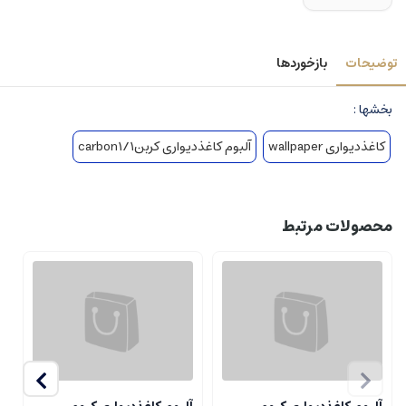
توضیحات
بازخوردها
بخشها :
کاغذدیواری wallpaper
آلبوم کاغذدیواری کربن1/carbon1
محصولات مرتبط