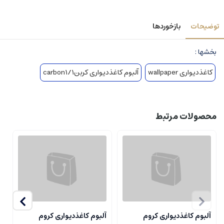
توضیحات
بازخوردها
بخشها :
کاغذدیواری wallpaper
آلبوم کاغذدیواری کربن1/carbon1
محصولات مرتبط
آلبوم کاغذدیواری کروم
آلبوم کاغذدیواری کروم
آ