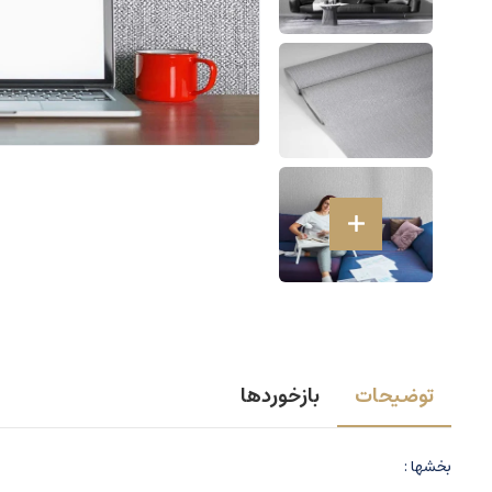
توضیحات
بازخوردها
بخشها :