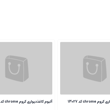
chrome کد 13027
آلبوم کاغذدیواری کروم chrome کد 13118