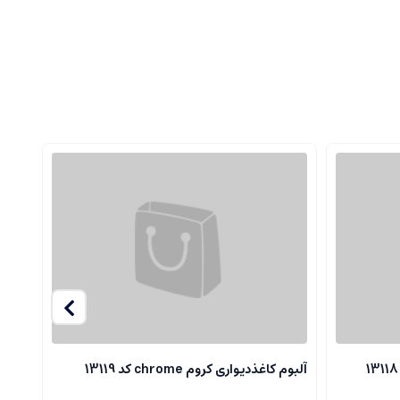
آلبوم کاغذدیواری کروم chrome کد 13119
آلبوم ک