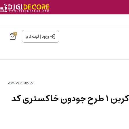
0
ورود
|
ثبت نام
کدکالا:
آلبوم کاغذدیواری کربن 1 طرح جودون خاکستری کد