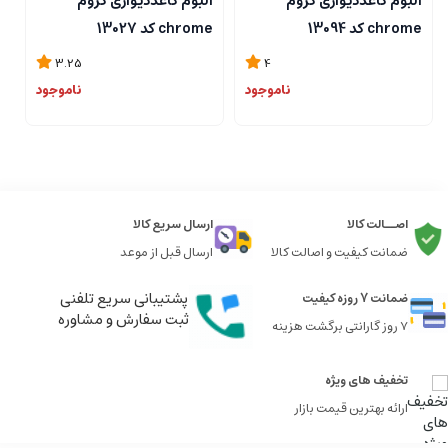
آلبوم کاغذدیواری کروم
آلبوم کاغذدیواری کروم
آ
chrome کد 13094
chrome کد 13027
me
3.25
4
ناموجود
ناموجود
اصــالت کالا
ارسال سریع کالا
ضمانت کیفیت و اصالت کالا
ارسال قبل از موعد
پشتیبانی سریع تلفنی
ضمانت 7 روزه کیفیت
ثبت سفارش و مشاوره
7 روز گارانتی برگشت هزینه
تخفیف های ویژه
ارائه بهترین قیمت بازار