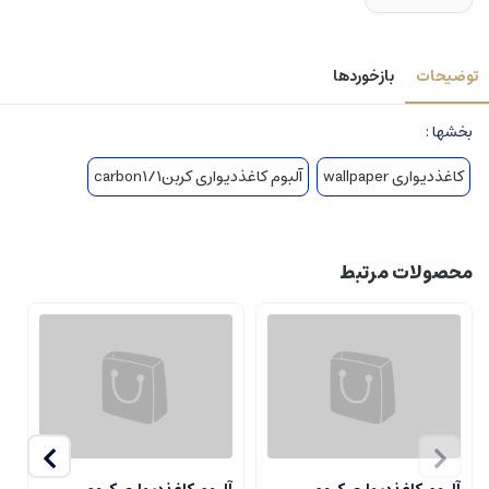
توضیحات
بازخوردها
بخشها :
کاغذدیواری wallpaper
آلبوم کاغذدیواری کربن1/carbon1
محصولات مرتبط