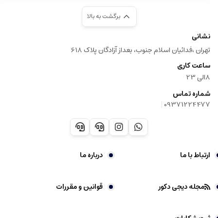
برگشت به بالا
نشانی
تهران ،فدائیان اسلام جنوب، بعداز آزادگان پلاک 618
ساعت کاری
8الی 23
شماره تماس
|
09371224477
ارتباط با ما
درباره ما
مجله دیجی دکور
قوانین و مقررات