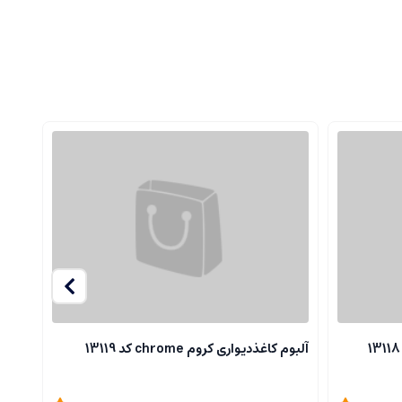
آلبوم کاغذدیواری کروم chrome کد 13119
آلبوم ک