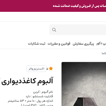
ی دکور
پیگیری سفارش
قوانین و مقررات
ثبت شکایات
اکستریم والز
5
آلبوم کاغذدیواری کربن 1 طرح پتینه قهوه‌
نام آلبوم : کربن
قابلیت شستشو : دارد
اندازه هر رول : ۱۰ متر × ۵۳ سانتیمتر
جنس کاغذ : PVC (وینیل)