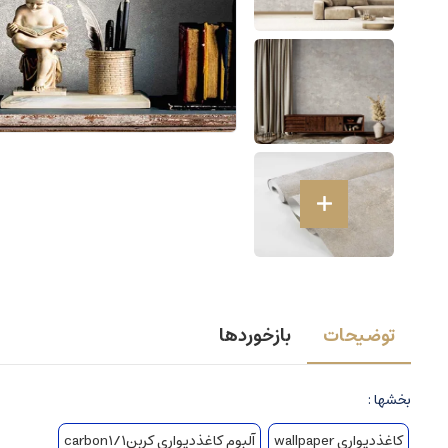
توضیحات
بازخوردها
بخشها :
کاغذدیواری wallpaper
آلبوم کاغذدیواری کربن1/carbon1