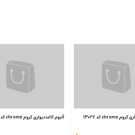
chrome کد 13027
آلبوم کاغذدیواری کروم chrome کد 13118