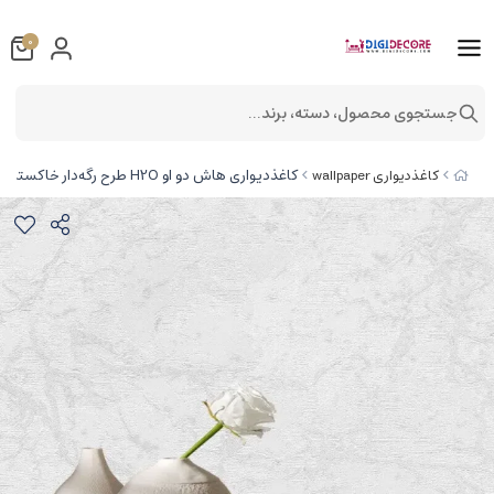
0
جستجوی محصول، دسته، برند...
کاغذدیواری هاش دو او H2O طرح رگه‌دار خاکستری کد 922G
کاغذدیواری wallpaper