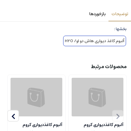
توضیحات
بازخوردها
بخشها :
آلبوم کاغذ دیواری هاش دو او/ H2O
محصولات مرتبط
آلبوم کاغذدیواری کروم
آلبوم کاغذدیواری کروم
آ