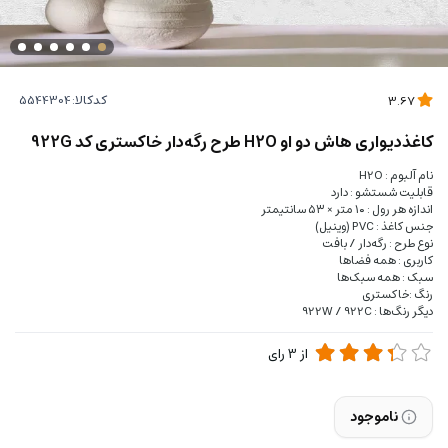
کدکالا:
3.67
کاغذدیواری هاش دو او H2O طرح رگه‌دار خاکستری کد 922G
نام آلبوم : H2O
قابلیت شستشو : دارد
اندازه هر رول : ۱۰ متر × ۵۳ سانتیمتر
جنس کاغذ : PVC (وینیل)
نوع طرح : رگه‌دار / بافت
کاربری : همه فضاها
سبک : همه سبک‌ها
رنگ :خاکستری
دیگر رنگ‌ها : 922W / 922C
از
3
رای
ناموجود