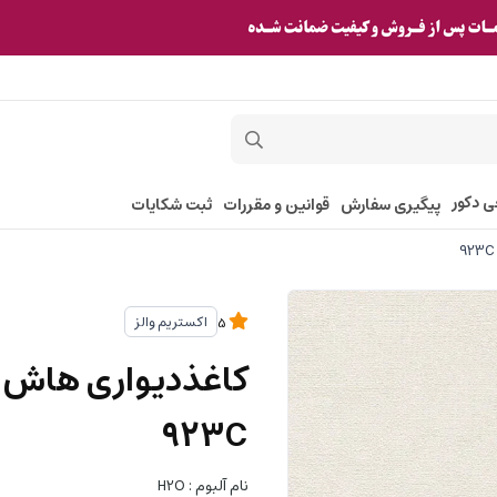
ی دکور
پیگیری سفارش
قوانین و مقررات
ثبت شکایات
اکستریم والز
5
923C
نام آلبوم : H2O