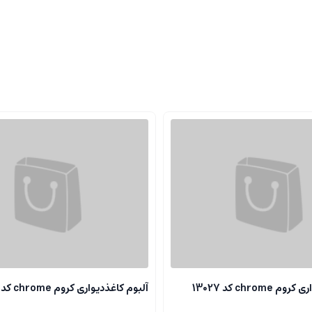
chrome کد 13027
آلبوم کاغذدیواری کروم chrome کد 13118