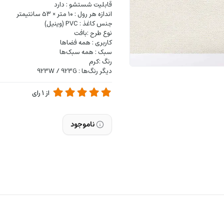
قابلیت شستشو : دارد
اندازه هر رول : ۱۰ متر × ۵۳ سانتیمتر
جنس کاغذ : PVC (وینیل)
نوع طرح :بافت
کاربری : همه فضاها
سبک : همه سبک‌ها
رنگ :کرم
دیگر رنگ‌ها : 923W / 923G
از
1
رای
ناموجود