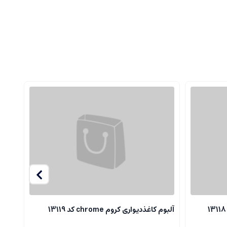
آلبوم کاغذدیواری کروم chrome کد 13119
آلبوم ک