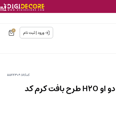
0
ورود
|
ثبت نام
کدکالا:
کاغذدیواری هاش دو او H2O طرح بافت کرم کد