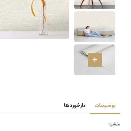
توضیحات
بازخوردها
بخشها :