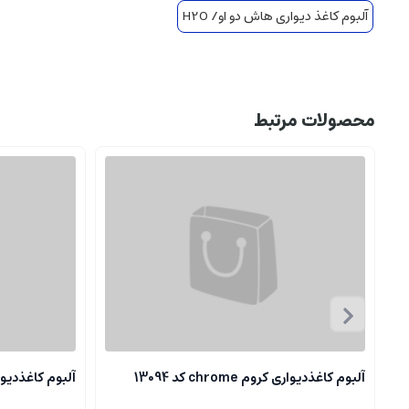
آلبوم کاغذ دیواری هاش دو او/ H2O
محصولات مرتبط
آلبوم کاغذدیواری کروم chrome کد 13094
آلبوم کاغذدیواری کروم 