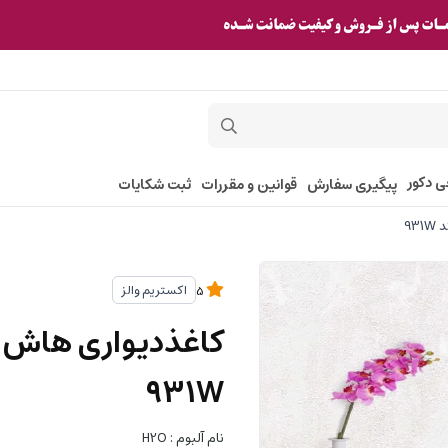
ی دکور
پیگیری سفارش
قوانین و مقررات
ثبت شکایات
اکستریم والز
5
931W
نام آلبوم : H2O