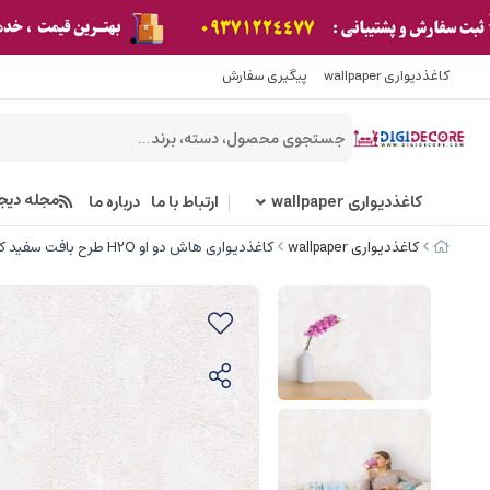
کاغذدیواری wallpaper
پیگیری سفارش
مجله دیج
کاغذدیواری wallpaper
ارتباط با ما
درباره ما
کاغذدیواری wallpaper
کاغذدیواری هاش دو او H2O طرح بافت سفید کد 931W