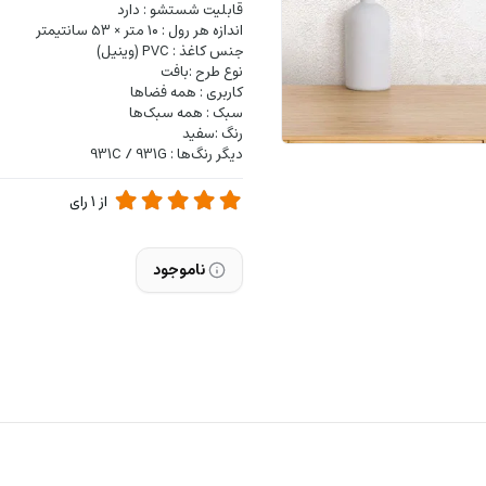
قابلیت شستشو : دارد
اندازه هر رول : ۱۰ متر × ۵۳ سانتیمتر
جنس کاغذ : PVC (وینیل)
نوع طرح :بافت
کاربری : همه فضاها
سبک : همه سبک‌ها
رنگ :سفید
دیگر رنگ‌ها : 931C / 931G
از
1
رای
ناموجود