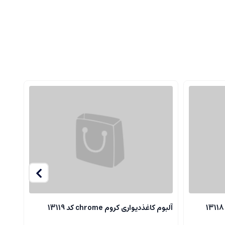
آلبوم کاغذدیواری کروم chrome کد 13119
آلبوم ک