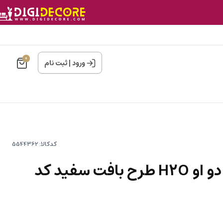
0
ورود
|
ثبت نام
کدکالا:
کاغذدیواری هاش دو او H2O طرح بافت سفید کد