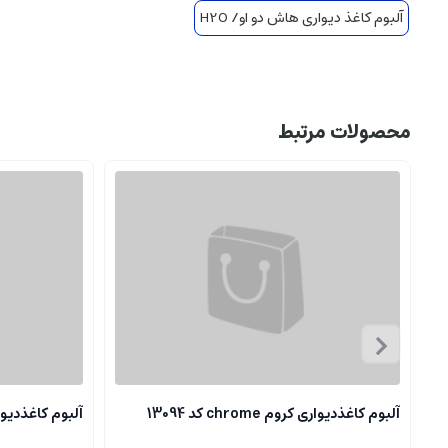
آلبوم کاغذ دیواری هاش دو او/ H2O
محصولات مرتبط
آلبوم کاغذدیواری کروم chrome کد 13094
آلبوم کاغذدیواری کروم 