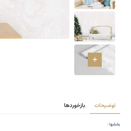
توضیحات
بازخوردها
بخشها :