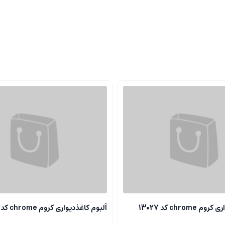
chrome کد 13027
آلبوم کاغذدیواری کروم chrome کد 13118