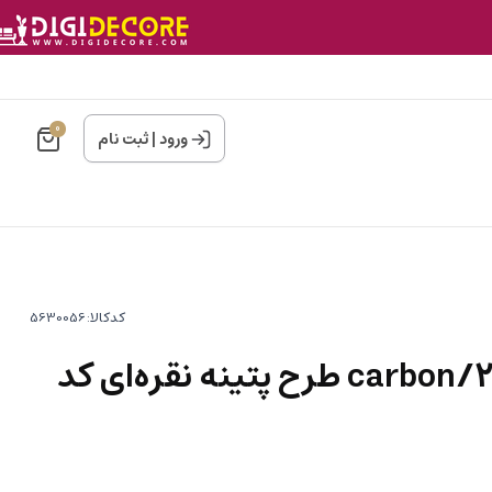
0
ورود
|
ثبت نام
کدکالا:
کاغذ دیواری کربن2/carbon طرح پتینه نقره‌ای کد