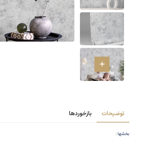
توضیحات
بازخوردها
بخشها :