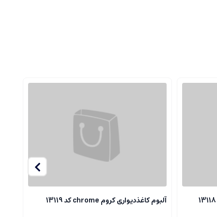
آلبوم کاغذدیواری کروم chrome کد 13119
آلبوم ک