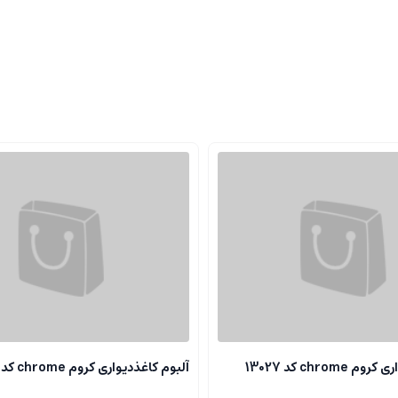
chrome کد 13027
آلبوم کاغذدیواری کروم chrome کد 13118