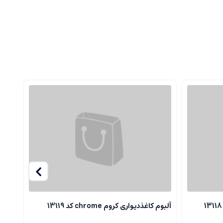
آلبوم کاغذدیواری کروم chrome کد 13119
آلبوم ک