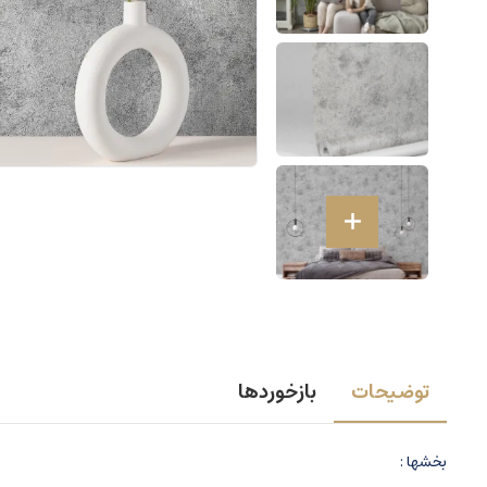
توضیحات
بازخوردها
بخشها :