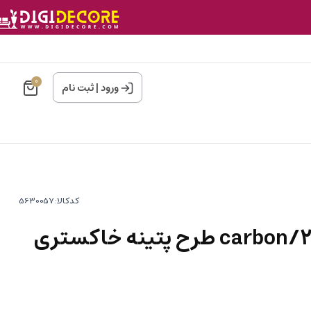
0
ورود
|
ثبت نام
کدکالا:
کاغذ دیواری کربن2/carbon طرح پتینه خاکستری