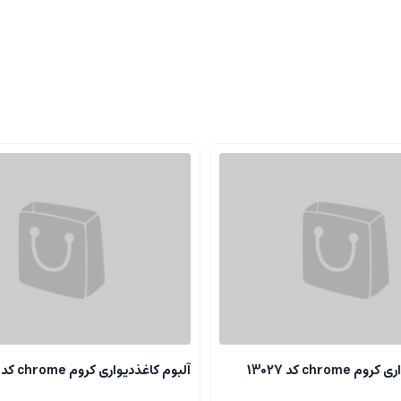
chrome کد 13027
آلبوم کاغذدیواری کروم chrome کد 13118