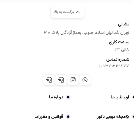
برگشت به بالا
نشانی
تهران ،فدائیان اسلام جنوب، بعداز آزادگان پلاک 618
ساعت کاری
8الی 23
شماره تماس
|
09371224477
ارتباط با ما
درباره ما
مجله دیجی دکور
قوانین و مقررات