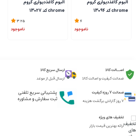
آلبوم کاغذدیواری کروم
آلبوم کاغذدیواری کروم
آ
chrome کد 13094
chrome کد 13027
me
3.25
4
ناموجود
ناموجود
اصــالت کالا
ارسال سریع کالا
ضمانت کیفیت و اصالت کالا
ارسال قبل از موعد
پشتیبانی سریع تلفنی
ضمانت 7 روزه کیفیت
ثبت سفارش و مشاوره
7 روز گارانتی برگشت هزینه
تخفیف های ویژه
ارائه بهترین قیمت بازار