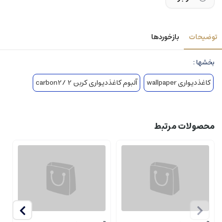
توضیحات
بازخوردها
بخشها :
کاغذدیواری wallpaper
آلبوم کاغذدیواری کربن 2 /carbon2
محصولات مرتبط