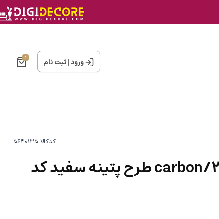
0
ورود
|
ثبت نام
کدکالا:
کاغذ دیواری کربن2/carbon طرح پتینه سفید کد