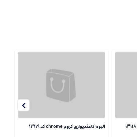
آلبوم کاغذدیواری کروم chrome کد 13119
آلبوم ک