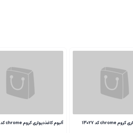
chrome کد 13027
آلبوم کاغذدیواری کروم chrome کد 13118