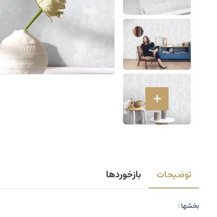
توضیحات
بازخوردها
بخشها :