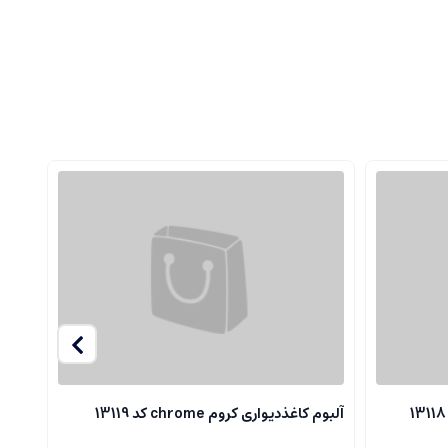
آلبوم کاغذدیواری کروم chrome کد 13119
آلبوم ک