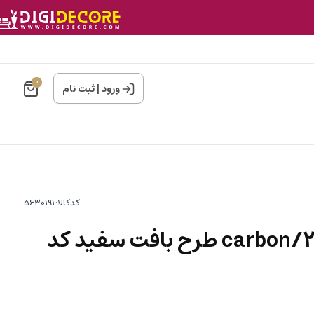
0
ورود
|
ثبت نام
کدکالا:
کاغذ دیواری کربن2/carbon طرح بافت سفید کد