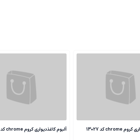
chrome کد 13027
آلبوم کاغذدیواری کروم chrome کد 13118