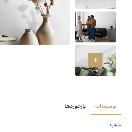
توضیحات
بازخوردها
بخشها :