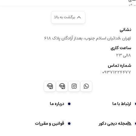
برگشت به بالا
نشانی
تهران ،فدائیان اسلام جنوب، بعداز آزادگان پلاک 618
ساعت کاری
8الی 23
شماره تماس
|
09371224477
ارتباط با ما
درباره ما
مجله دیجی دکور
قوانین و مقررات