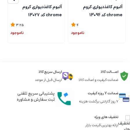
آلبوم کاغذدیواری کروم
آلبوم کاغذدیواری کروم
آ
chrome کد 13094
chrome کد 13027
me
3.25
4
ناموجود
ناموجود
اصــالت کالا
ارسال سریع کالا
ضمانت کیفیت و اصالت کالا
ارسال قبل از موعد
پشتیبانی سریع تلفنی
ضمانت 7 روزه کیفیت
ثبت سفارش و مشاوره
7 روز گارانتی برگشت هزینه
تخفیف های ویژه
ارائه بهترین قیمت بازار