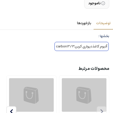
ناموجود
توضیحات
بازخوردها
بخشها :
آلبوم کاغذدیواری کربن3/carbon3
محصولات مرتبط