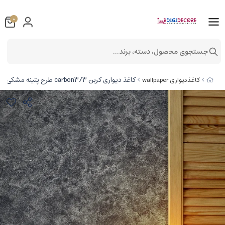
0
جستجوی محصول، دسته، برند...
کاغذ دیواری کربن 3/carbon3 طرح پتینه مشکی کد ۱۰۲۶۶
کاغذدیواری wallpaper