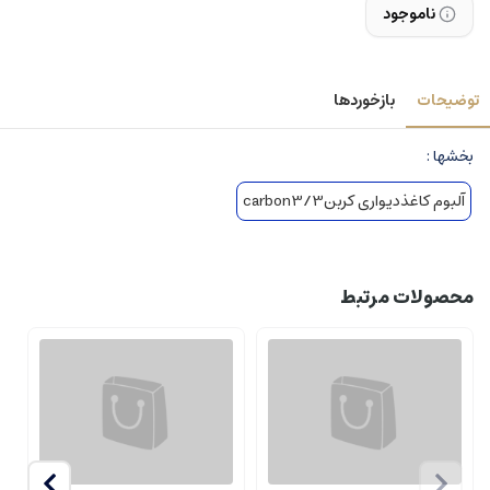
ناموجود
توضیحات
بازخوردها
بخشها :
آلبوم کاغذدیواری کربن3/carbon3
محصولات مرتبط