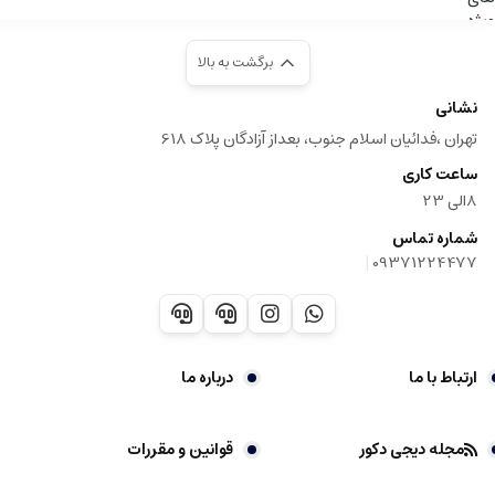
برگشت به بالا
نشانی
تهران ،فدائیان اسلام جنوب، بعداز آزادگان پلاک 618
ساعت کاری
8الی 23
شماره تماس
|
09371224477
ارتباط با ما
درباره ما
مجله دیجی دکور
قوانین و مقررات