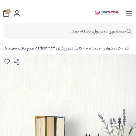
0
جستجوی محصول، دسته، برند...
کاغذ دیواریکربن 3/carbon3 طرح بافت سفید کد ۱۰۲۹۷
کاغذدیواری wallpaper