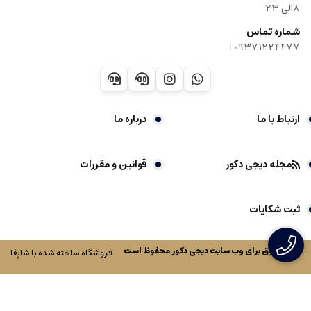
8الی 23
شماره تماس
|
09371224477
ارتباط با ما
درباره ما
مجله دیجی دکور
قوانین و مقررات
ثبت شکایات
کلیه حقوق برای وب سایت
دیجی دکور
محفوظ است
فروشگاه ساخته شده با شاپفا