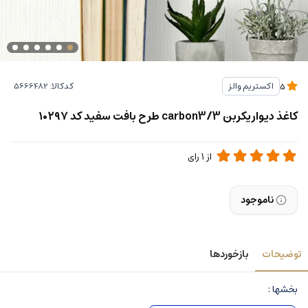
کدکالا:
اکستریم والز
5
کاغذ دیواریکربن 3/carbon3 طرح بافت سفید کد ۱۰۲۹۷
از
1
رای
ناموجود
توضیحات
بازخوردها
بخشها :