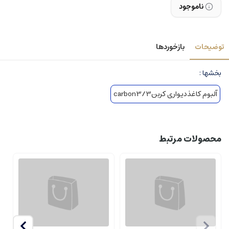
ناموجود
توضیحات
بازخوردها
بخشها :
آلبوم کاغذدیواری کربن3/carbon3
محصولات مرتبط