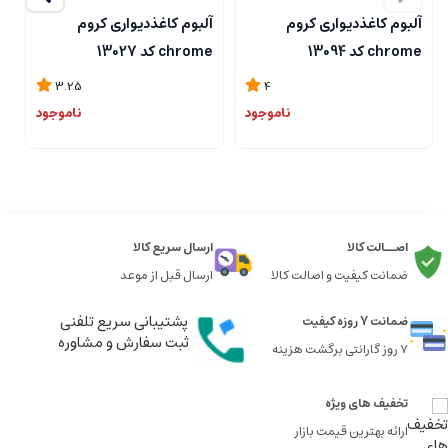
آلبوم کاغذدیواری کروم
آلبوم کاغذدیواری کروم
آ
chrome کد 13094
chrome کد 13027
me
3.25
4
ناموجود
ناموجود
اصــالت کالا
ارسال سریع کالا
ضمانت کیفیت و اصالت کالا
ارسال قبل از موعد
پشتیبانی سریع تلفنی
ضمانت 7 روزه کیفیت
ثبت سفارش و مشاوره
7 روز گارانتی برگشت هزینه
تخفیف های ویژه
ارائه بهترین قیمت بازار