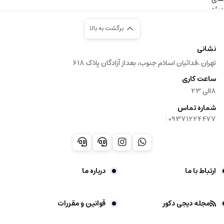
برگشت به بالا
نشانی
تهران ،فدائیان اسلام جنوب، بعداز آزادگان پلاک 618
ساعت کاری
8الی 23
شماره تماس
|
09371224477
ارتباط با ما
درباره ما
مجله دیجی دکور
قوانین و مقررات