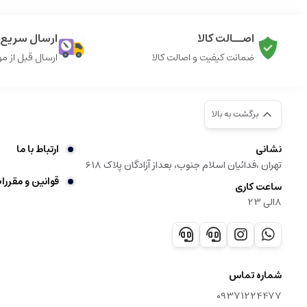
اصــالت کالا
ارسال سریع ک
ضمانت کیفیت و اصالت کالا
ارسال قبل از م
برگشت به بالا
نشانی
ارتباط با ما
تهران ،فدائیان اسلام جنوب، بعداز آزادگان پلاک 618
قوانین و مقررا
ساعت کاری
8الی 23
شماره تماس
09371224477