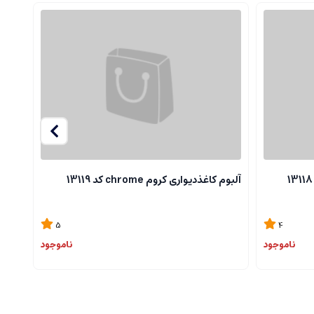
آلبوم کاغذدیواری کروم chrome کد 13119
آلبوم ک
5
4
ناموجود
ناموجود