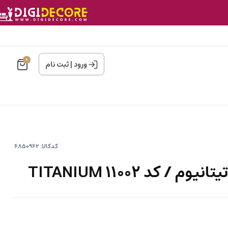
0
ورود
|
ثبت نام
کدکالا:
/ کد 11002 TITANIUM