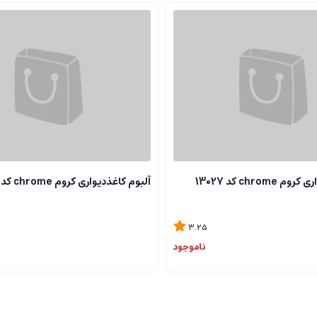
chrome کد 13027
آلبوم کاغذدیواری کروم chrome کد 13118
3.25
ناموجود