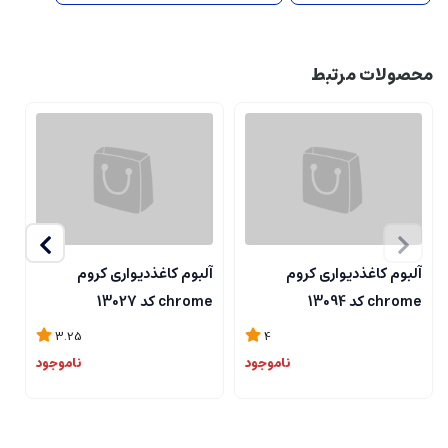
محصولات مرتبط
آلبوم کاغذدیواری کروم
آلبوم کاغذدیواری کروم
آ
chrome کد 13094
chrome کد 13027
me
3.25
4
ناموجود
ناموجود