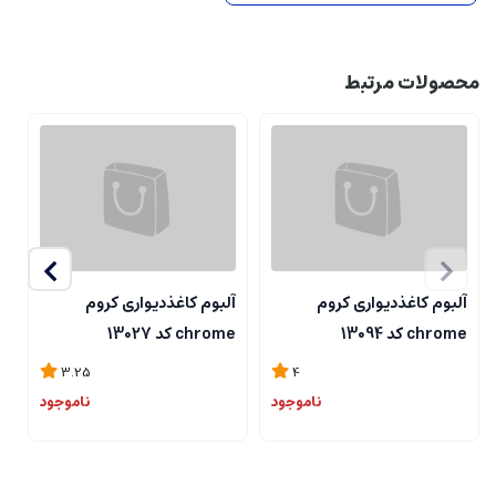
محصولات مرتبط
آلبوم کاغذدیواری کروم
آلبوم کاغذدیواری کروم
آ
chrome کد 13094
chrome کد 13027
me
3.25
4
ناموجود
ناموجود