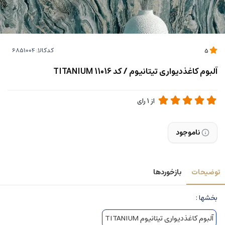
کدکالا:
5
آلبوم کاغذدیواری تیتانیوم / کد 11016 TITANIUM
از
1
رای
ناموجود
توضیحات
بازخوردها
بخشها :
آلبوم کاغذدیواری تیتانیوم TITANIUM