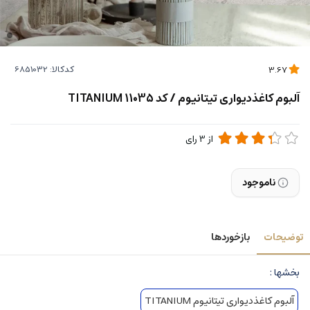
کدکالا:
3.67
آلبوم کاغذدیواری تیتانیوم / کد 11035 TITANIUM
از
3
رای
ناموجود
توضیحات
بازخوردها
بخشها :
آلبوم کاغذدیواری تیتانیوم TITANIUM