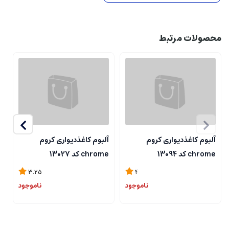
محصولات مرتبط
آلبوم کاغذدیواری کروم
آلبوم کاغذدیواری کروم
آ
chrome کد 13094
chrome کد 13027
me
3.25
4
ناموجود
ناموجود