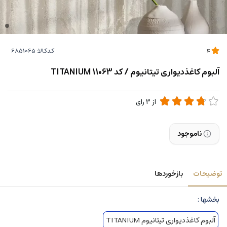
کدکالا:
4
آلبوم کاغذدیواری تیتانیوم / کد 11063 TITANIUM
از
3
رای
ناموجود
توضیحات
بازخوردها
بخشها :
آلبوم کاغذدیواری تیتانیوم TITANIUM