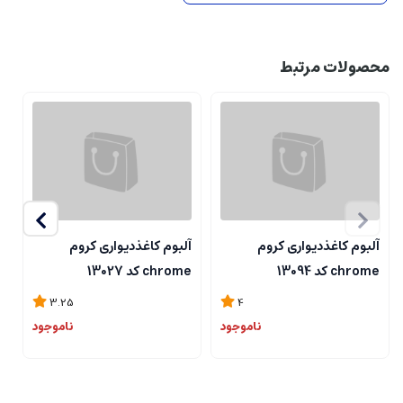
محصولات مرتبط
آلبوم کاغذدیواری کروم
آلبوم کاغذدیواری کروم
آ
chrome کد 13094
chrome کد 13027
me
3.25
4
ناموجود
ناموجود