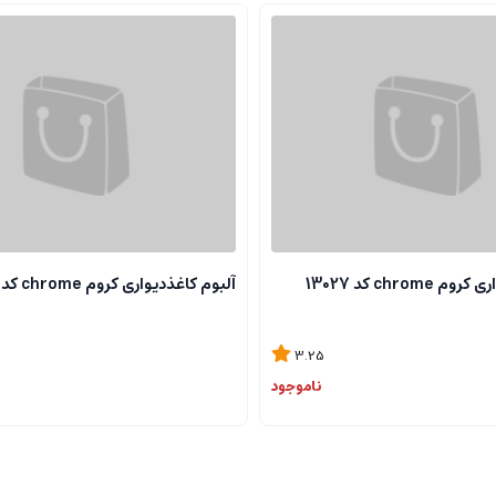
chrome کد 13027
آلبوم کاغذدیواری کروم chrome کد 13118
3.25
ناموجود