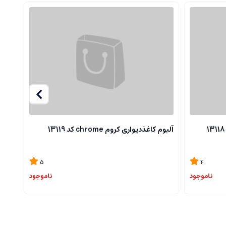
آلبوم کاغذدیواری کروم chrome کد 13119
آلبوم ک
5
4
ناموجود
ناموجود