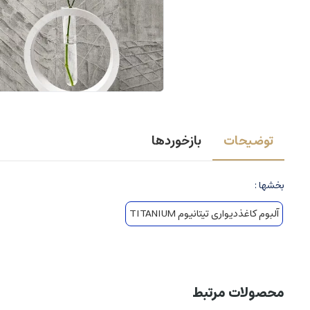
توضیحات
بازخوردها
بخشها :
آلبوم کاغذدیواری تیتانیوم TITANIUM
محصولات مرتبط