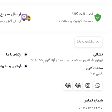
اصــالت کالا
ارسال سریع ک
ضمانت کیفیت و اصالت کالا
ارسال قبل از م
برگشت به بالا
نشانی
ارتباط با ما
تهران ،فدائیان اسلام جنوب، بعداز آزادگان پلاک 618
قوانین و مقررا
ساعت کاری
8الی 23
شماره تماس
09371224477