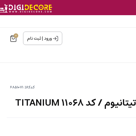
0
ورود
|
ثبت نام
کدکالا:
/ کد 11068 TITANIUM