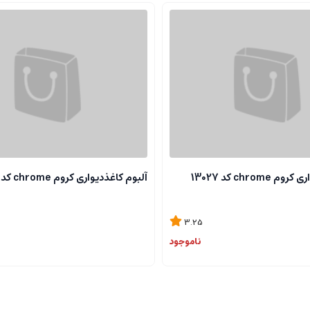
chrome کد 13027
آلبوم کاغذدیواری کروم chrome کد 13118
3.25
ناموجود