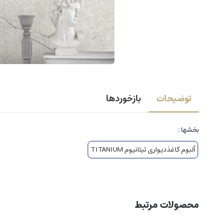
توضیحات
بازخوردها
بخشها :
آلبوم کاغذدیواری تیتانیوم TITANIUM
محصولات مرتبط