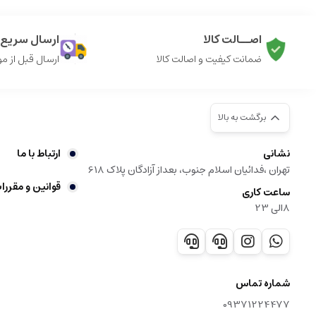
اصــالت کالا
ارسال سریع ک
ضمانت کیفیت و اصالت کالا
ارسال قبل از م
برگشت به بالا
نشانی
ارتباط با ما
تهران ،فدائیان اسلام جنوب، بعداز آزادگان پلاک 618
قوانین و مقررا
ساعت کاری
8الی 23
شماره تماس
09371224477