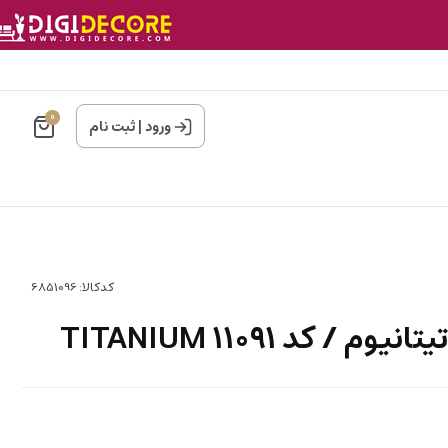
0
ورود
|
ثبت نام
کدکالا:
/ کد 11091 TITANIUM