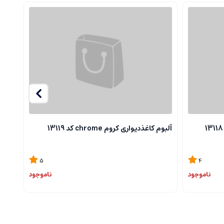
آلبوم کاغذدیواری کروم chrome کد 13119
آلبوم ک
5
4
ناموجود
ناموجود