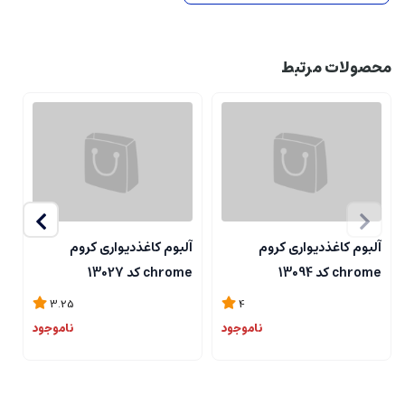
محصولات مرتبط
آلبوم کاغذدیواری کروم
آلبوم کاغذدیواری کروم
آ
chrome کد 13094
chrome کد 13027
me
3.25
4
ناموجود
ناموجود