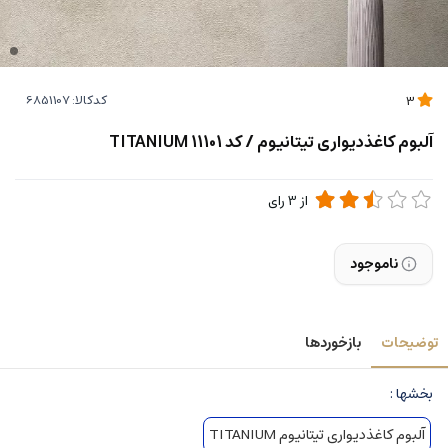
کدکالا:
3
آلبوم کاغذدیواری تیتانیوم / کد 11101 TITANIUM
از
3
رای
ناموجود
توضیحات
بازخوردها
بخشها :
آلبوم کاغذدیواری تیتانیوم TITANIUM