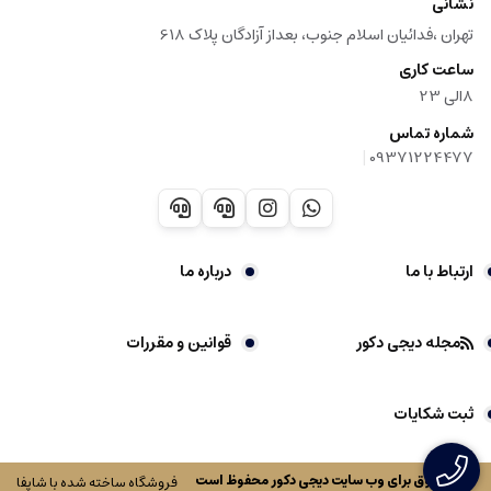
نشانی
تهران ،فدائیان اسلام جنوب، بعداز آزادگان پلاک 618
ساعت کاری
8الی 23
شماره تماس
|
09371224477
ارتباط با ما
درباره ما
مجله دیجی دکور
قوانین و مقررات
ثبت شکایات
کلیه حقوق برای وب سایت
دیجی دکور
محفوظ است
فروشگاه ساخته شده با شاپفا