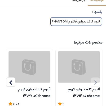
بخشها :
آلبوم کاغذدیواری فانتوم PHANTOM
محصولات مرتبط
آلبوم کاغذدیواری کروم
آلبوم کاغذدیواری کروم
آ
chrome کد 13094
chrome کد 13027
me
3.25
4