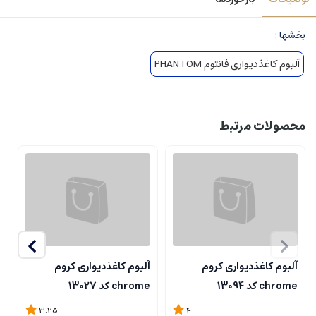
بخشها :
آلبوم کاغذدیواری فانتوم PHANTOM
محصولات مرتبط
آلبوم کاغذدیواری کروم
آلبوم کاغذدیواری کروم
آ
chrome کد 13094
chrome کد 13027
me
3.25
4