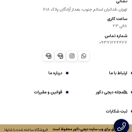
نشانی
تهران ،فدائیان اسلام جنوب، بعداز آزادگان پلاک 618
ساعت کاری
8الی 23
شماره تماس
|
09371224477
ارتباط با ما
درباره ما
مجله دیجی دکور
قوانین و مقررات
ثبت شکایات
کلیه حقوق برای وب سایت
دیجی دکور
محفوظ است
فروشگاه ساخته شده با شاپفا