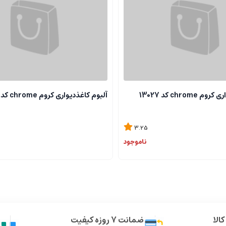
chrome کد 13027
آلبوم کاغذدیواری کروم chrome کد 13118
3.25
ناموجود
الا
ضمانت 7 روزه کیفیت