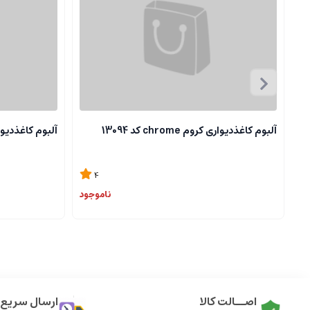
آلبوم کاغذدیواری کروم chrome کد 13094
آلبوم کاغذدیواری کروم 
4
ناموجود
اصــالت کالا
ارسال سریع ک