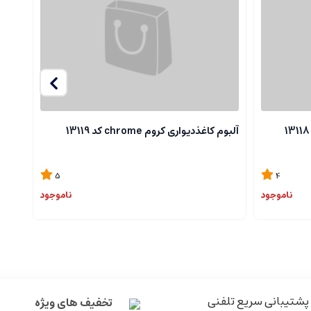
آلبوم کاغذدیواری کروم chrome کد 13119
آلبوم ک
5
4
ناموجود
ناموجود
پشتیبانی سریع تلفنی
تخفیف های ویژه