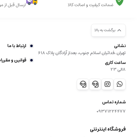
ضمانت کیفیت و اصالت کالا
ارسال قبل از م
برگشت به بالا
نشانی
ارتباط با ما
تهران ،فدائیان اسلام جنوب، بعداز آزادگان پلاک 618
قوانین و مقررا
ساعت کاری
8الی 23
شماره تماس
09371224477
فروشگاه اینترنتی