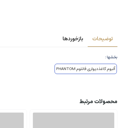
توضیحات
بازخوردها
بخشها :
آلبوم کاغذدیواری فانتوم PHANTOM
محصولات مرتبط