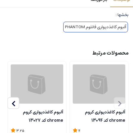
بخشها :
آلبوم کاغذدیواری فانتوم PHANTOM
محصولات مرتبط
آلبوم کاغذدیواری کروم
آلبوم کاغذدیواری کروم
آ
chrome کد 13094
chrome کد 13027
me
3.25
4