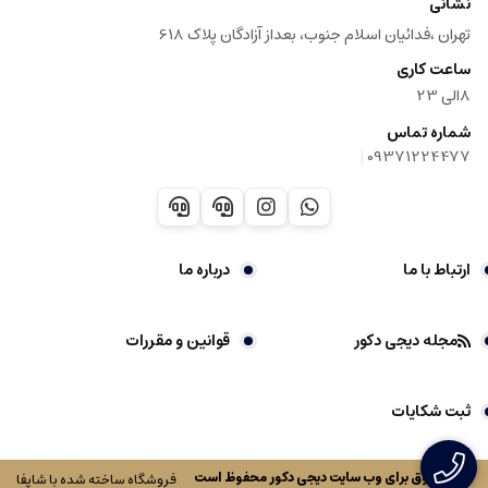
نشانی
تهران ،فدائیان اسلام جنوب، بعداز آزادگان پلاک 618
ساعت کاری
8الی 23
شماره تماس
|
09371224477
ارتباط با ما
درباره ما
مجله دیجی دکور
قوانین و مقررات
ثبت شکایات
کلیه حقوق برای وب سایت
دیجی دکور
محفوظ است
فروشگاه ساخته شده با شاپفا