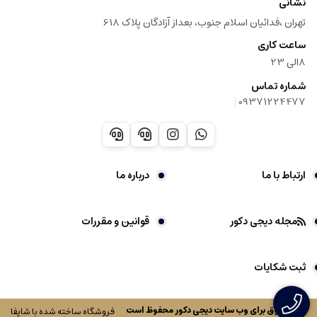
نشانی
تهران ،فدائیان اسلام جنوب، بعداز آزادگان پلاک 618
ساعت کاری
8الی 23
شماره تماس
|
09371224477
ارتباط با ما
درباره ما
مجله دیجی دکور
قوانین و مقررات
ثبت شکایات
کلیه حقوق برای وب سایت
دیجی دکور
محفوظ است
فروشگاه ساخته شده با شاپفا