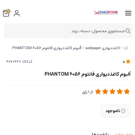
0
جستجوی محصول، دسته، برند...
آلبوم کاغذدیواری فانتوم 6056 PHANTOM
کاغذدیواری wallpaper
کدکالا:
5
آلبوم کاغذدیواری فانتوم 6056 PHANTOM
از
1
رای
ناموجود
توضیحات
بازخوردها