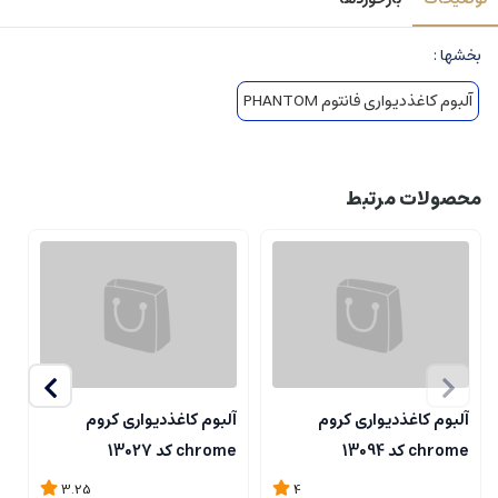
بخشها :
آلبوم کاغذدیواری فانتوم PHANTOM
محصولات مرتبط
آلبوم کاغذدیواری کروم
آلبوم کاغذدیواری کروم
آ
chrome کد 13094
chrome کد 13027
me
3.25
4