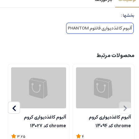
بخشها :
آلبوم کاغذدیواری فانتوم PHANTOM
محصولات مرتبط
آلبوم کاغذدیواری کروم
آلبوم کاغذدیواری کروم
آ
chrome کد 13094
chrome کد 13027
me
3.25
4