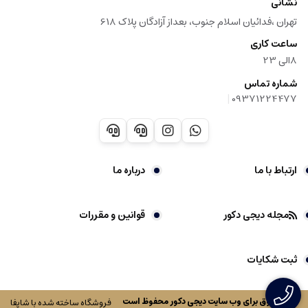
نشانی
تهران ،فدائیان اسلام جنوب، بعداز آزادگان پلاک 618
ساعت کاری
8الی 23
شماره تماس
|
09371224477
ارتباط با ما
درباره ما
مجله دیجی دکور
قوانین و مقررات
ثبت شکایات
کلیه حقوق برای وب سایت
دیجی دکور
محفوظ است
فروشگاه ساخته شده با شاپفا