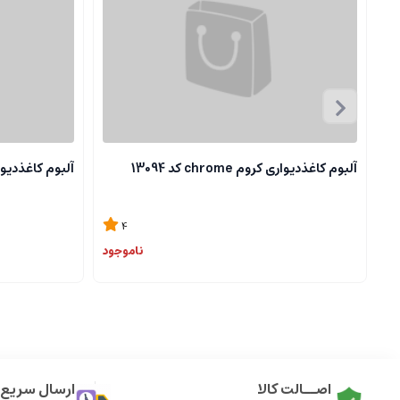
آلبوم کاغذدیواری کروم chrome کد 13094
آلبوم کاغذدیواری کروم 
4
ناموجود
اصــالت کالا
ارسال سریع ک