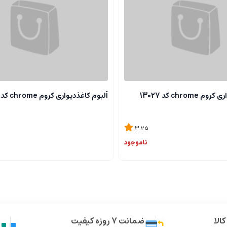
chrome کد 13027
آلبوم کاغذدیواری کروم chrome کد 13118
3.25
ناموجود
الا
ضمانت 7 روزه کیفیت