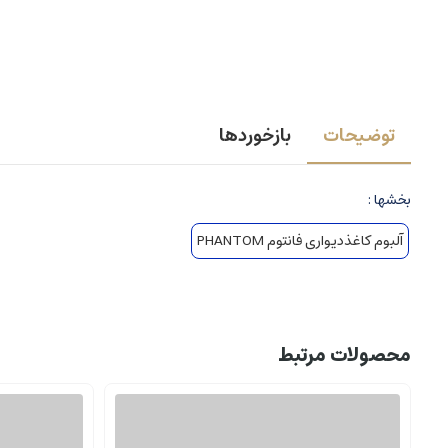
توضیحات
بازخوردها
بخشها :
آلبوم کاغذدیواری فانتوم PHANTOM
محصولات مرتبط