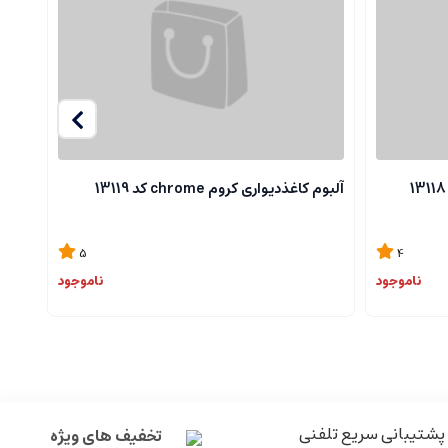
آلبوم کاغذدیواری کروم chrome کد 13119
آلبوم ک
5
4
ناموجود
ناموجود
پشتیبانی سریع تلفنی
تخفیف های ویژه