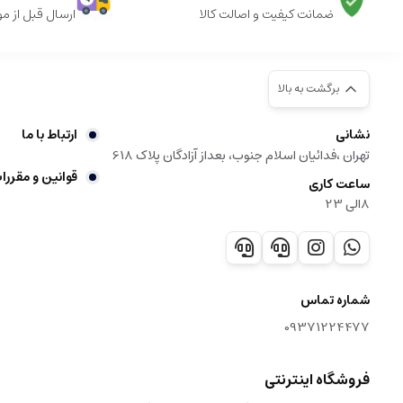
ضمانت کیفیت و اصالت کالا
ارسال قبل از م
برگشت به بالا
نشانی
ارتباط با ما
تهران ،فدائیان اسلام جنوب، بعداز آزادگان پلاک 618
قوانین و مقررا
ساعت کاری
8الی 23
شماره تماس
09371224477
فروشگاه اینترنتی