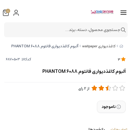
0
جستجوی محصول، دسته، برند...
آلبوم کاغذدیواری فانتوم 6088 PHANTOM
کاغذدیواری wallpaper
کدکالا:
3
آلبوم کاغذدیواری فانتوم 6088 PHANTOM
از
2
رای
ناموجود
توضیحات
بازخوردها