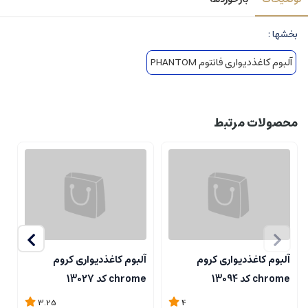
بخشها :
آلبوم کاغذدیواری فانتوم PHANTOM
محصولات مرتبط
آلبوم کاغذدیواری کروم
آلبوم کاغذدیواری کروم
آ
chrome کد 13094
chrome کد 13027
me
3.25
4