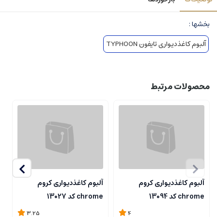
بخشها :
آلبوم کاغذدیواری تایفون TYPHOON
محصولات مرتبط
آلبوم کاغذدیواری کروم
آلبوم کاغذدیواری کروم
آ
chrome کد 13094
chrome کد 13027
me
3.25
4