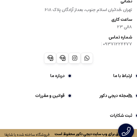
نشانی
تهران ،فدائیان اسلام جنوب، بعداز آزادگان پلاک 618
ساعت کاری
8الی 23
شماره تماس
|
09371224477
ارتباط با ما
درباره ما
مجله دیجی دکور
قوانین و مقررات
ثبت شکایات
کلیه حقوق برای وب سایت
دیجی دکور
محفوظ است
فروشگاه ساخته شده با شاپفا