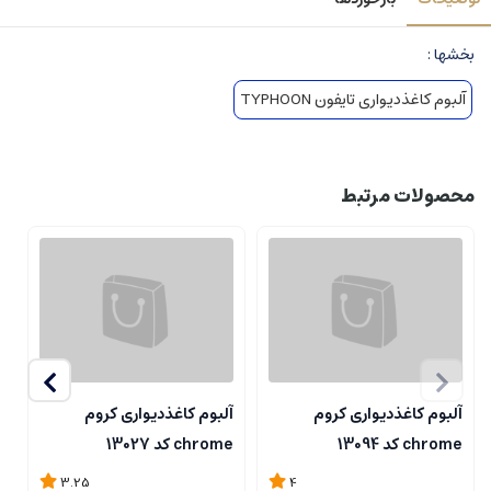
بخشها :
آلبوم کاغذدیواری تایفون TYPHOON
محصولات مرتبط
آلبوم کاغذدیواری کروم
آلبوم کاغذدیواری کروم
آ
chrome کد 13094
chrome کد 13027
me
3.25
4