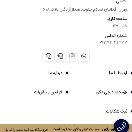
نشانی
تهران ،فدائیان اسلام جنوب، بعداز آزادگان پلاک 618
ساعت کاری
8الی 23
شماره تماس
|
09371224477
ارتباط با ما
درباره ما
مجله دیجی دکور
قوانین و مقررات
ثبت شکایات
کلیه حقوق برای وب سایت
دیجی دکور
محفوظ است
فروشگاه ساخته شده با شاپفا