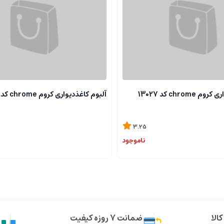
chrome کد 13027
آلبوم کاغذدیواری کروم chrome کد 13118
3.25
ناموجود
الا
ضمانت 7 روزه کیفیت