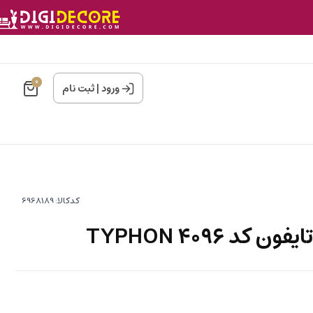
0
ورود
|
ثبت نام
کدکالا:
د TYPHON 4096