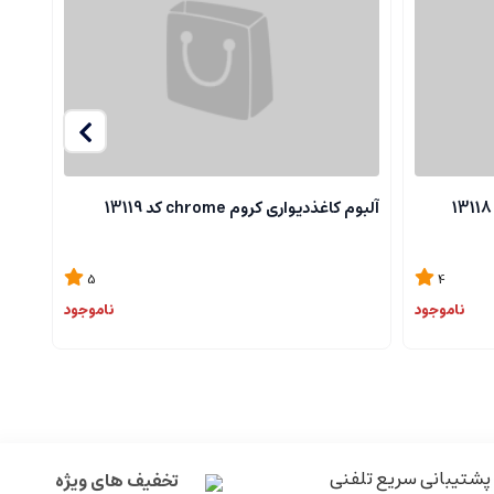
آلبوم کاغذدیواری کروم chrome کد 13119
آلبوم ک
5
4
ناموجود
ناموجود
پشتیبانی سریع تلفنی
تخفیف های ویژه