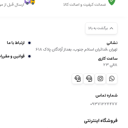
ضمانت کیفیت و اصالت کالا
ارسال قبل از م
برگشت به بالا
نشانی
ارتباط با ما
تهران ،فدائیان اسلام جنوب، بعداز آزادگان پلاک 618
قوانین و مقررا
ساعت کاری
8الی 23
شماره تماس
09371224477
فروشگاه اینترنتی