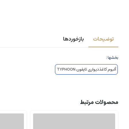
توضیحات
بازخوردها
بخشها :
آلبوم کاغذدیواری تایفون TYPHOON
محصولات مرتبط