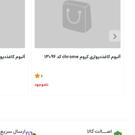
آلبوم کاغذدیواری کروم chrome کد 13094
آلبوم کاغذدیواری کروم 
4
ناموجود
اصــالت کالا
ارسال سریع ک