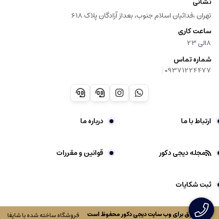
نشانی
تهران ،فدائیان اسلام جنوب، بعداز آزادگان پلاک 618
ساعت کاری
8الی 23
شماره تماس
|
09371224477
ارتباط با ما
درباره ما
مجله دیجی دکور
قوانین و مقررات
ثبت شکایات
کلیه حقوق برای وب سایت
دیجی دکور
محفوظ است
فروشگاه ساخته شده با شاپفا