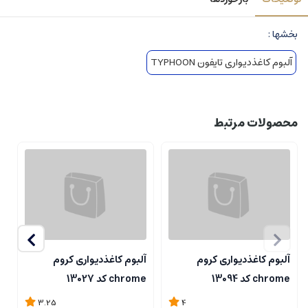
بخشها :
آلبوم کاغذدیواری تایفون TYPHOON
محصولات مرتبط
آلبوم کاغذدیواری کروم
آلبوم کاغذدیواری کروم
آ
chrome کد 13094
chrome کد 13027
me
3.25
4