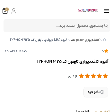
0
جستجوی محصول، دسته، برند...
آلبوم کاغذدیواری تایفون کد TYPHON 4125
کاغذدیواری wallpaper
کدکالا:
5
آلبوم کاغذدیواری تایفون کد TYPHON 4125
از
1
رای
ناموجود
توضیحات
بازخوردها