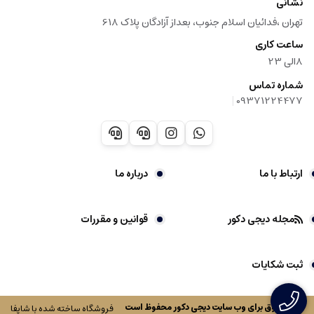
نشانی
تهران ،فدائیان اسلام جنوب، بعداز آزادگان پلاک 618
ساعت کاری
8الی 23
شماره تماس
|
09371224477
ارتباط با ما
درباره ما
مجله دیجی دکور
قوانین و مقررات
ثبت شکایات
کلیه حقوق برای وب سایت
دیجی دکور
محفوظ است
فروشگاه ساخته شده با شاپفا