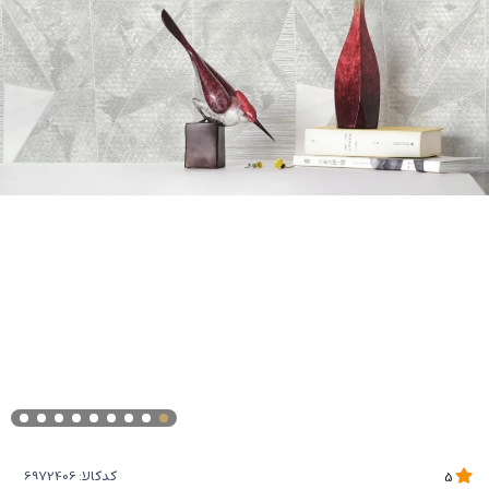
کدکالا:
5