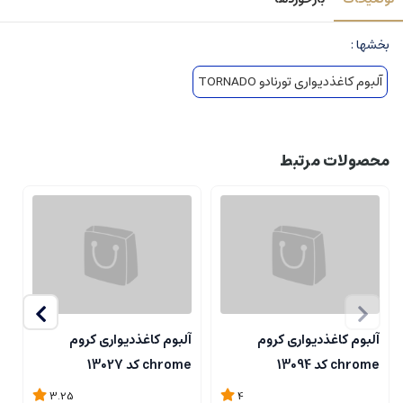
بخشها :
آلبوم کاغذدیواری تورنادو TORNADO
محصولات مرتبط
آلبوم کاغذدیواری کروم
آلبوم کاغذدیواری کروم
آ
chrome کد 13094
chrome کد 13027
me
3.25
4