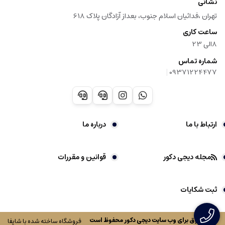
نشانی
تهران ،فدائیان اسلام جنوب، بعداز آزادگان پلاک 618
ساعت کاری
8الی 23
شماره تماس
|
09371224477
ارتباط با ما
درباره ما
مجله دیجی دکور
قوانین و مقررات
ثبت شکایات
کلیه حقوق برای وب سایت
دیجی دکور
محفوظ است
فروشگاه ساخته شده با شاپفا